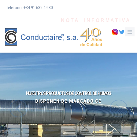
Teléfono: +34 91 632 49 80
N O T A I N F O R M A T I V A
NUESTROS PRODUCTOS DE CONTROL DE HUMOS
DISPONEN DE MARCADO CE